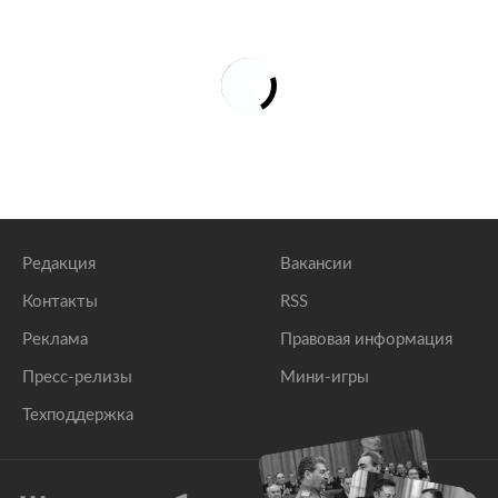
Редакция
Вакансии
Контакты
RSS
Реклама
Правовая информация
Пресс-релизы
Мини-игры
Техподдержка