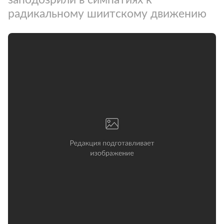
радикальному шиитскому движению