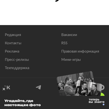
Редакция
Вакансии
Контакты
RSS
Реклама
Правовая информация
Пресс-релизы
Мини-игры
Техподдержка
18
+
Угадайте, где
настоящее фото
© 1999–2026 Все права защищены.
ООО «Лента.Ру»