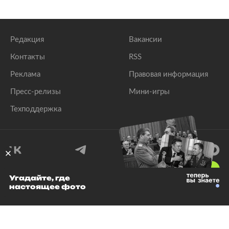
Редакция
Вакансии
Контакты
RSS
Реклама
Правовая информация
Пресс-релизы
Мини-игры
Техподдержка
18
+
Угадайте, где
настоящее фото
© 1999–2026 Все права защищены.
ООО «Лента.Ру»
Лента добра
деактивирована. Добро