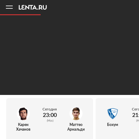
11
A
Сегодня
Сег
23:00
21
(Мск)
(М
Карен
Маттео
Бохум
Хачанов
Арнальди