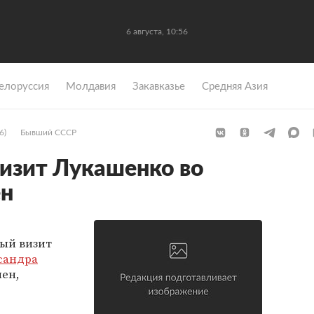
6 августа, 10:56
елоруссия
Молдавия
Закавказье
Средняя Азия
6)
Бывший СССР
изит Лукашенко во
ен
ый визит
сандра
нен,