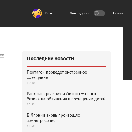
Игры
Лента добра
Войти
Последние новости
Пентагон проведет экстренное
совещание
10:40
Раскрыта реакция избитого ученого
Зезина на обвинения в похищении детей
10:55
В Японии вновь произошло
землетрясение
10:52