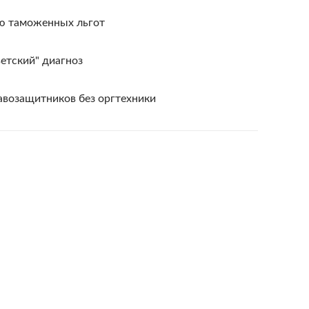
ю таможенных льгот
етский" диагноз
авозащитников без оргтехники