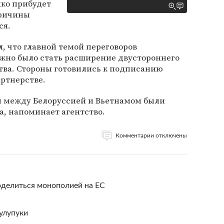
нко прибудет
Причины
ся.
, что главной темой переговоров
лжно было стать расширение двустороннего
тва. Стороны готовились к подписанию
артнерстве.
 между Белоруссией и Вьетнамом были
а, напоминает агентство.
Комментарии отключены
делиться монополией на ЕС
улупуки