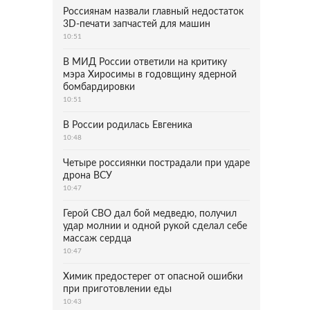
Россиянам назвали главный недостаток
3D-печати запчастей для машин
10:51
В МИД России ответили на критику
мэра Хиросимы в годовщину ядерной
бомбардировки
10:51
В России родилась Евгеника
10:48
Четыре россиянки пострадали при ударе
дрона ВСУ
10:47
Герой СВО дал бой медведю, получил
удар молнии и одной рукой сделал себе
массаж сердца
10:47
Химик предостерег от опасной ошибки
при приготовлении еды
10:43