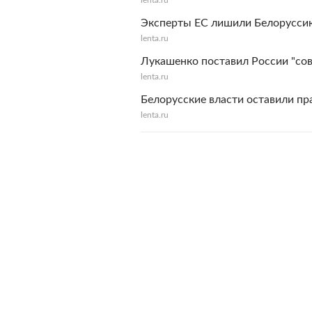
lenta.ru
Эксперты ЕС лишили Белорусси
lenta.ru
Лукашенко поставил России "сов
lenta.ru
Белорусские власти оставили пр
lenta.ru