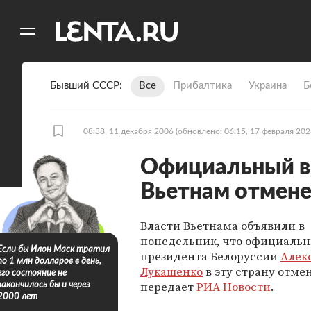
11
A
Бывший СССР
Все
Прибалтика
Украина
Б
08:38, 11 декабря 2006
(обновлено: 06:15, 17 февраля 202
Официальный в
Вьетнам отмен
Власти Вьетнама объявили в
понедельник, что официальн
Если бы Илон Маск тратил
президента Белоруссии
Алек
по 1 млн долларов в день,
Лукашенко
в эту страну отме
его состояние не
передает
РИА Новости
.
закончилось бы и через
2000 лет