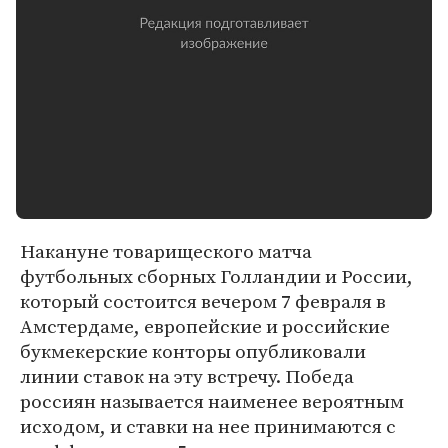
Накануне товарищеского матча
футбольных сборных Голландии и России,
который состоится вечером 7 февраля в
Амстердаме, европейские и российские
букмекерские конторы опубликовали
линии ставок на эту встречу. Победа
россиян называется наименее вероятным
исходом, и ставки на нее принимаются с