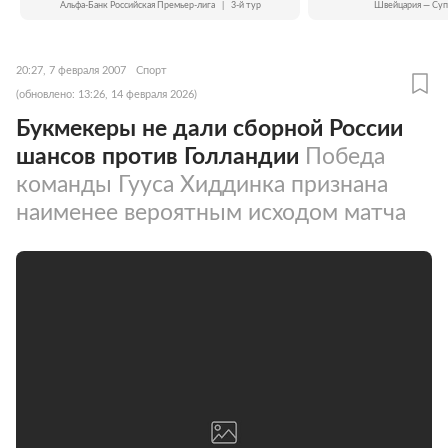
Альфа-Банк Российская Премьер-лига
|
3-й тур
Швейцария — Суп
20:27, 7 февраля 2007
Спорт
(обновлено: 13:26, 14 февраля 2026)
Букмекеры не дали сборной России
шансов против Голландии
Победа
команды Гууса Хиддинка признана
наименее вероятным исходом матча