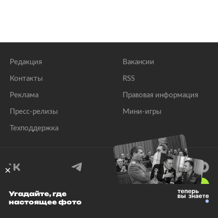
Редакция
Вакансии
Контакты
RSS
Реклама
Правовая информация
Пресс-релизы
Мини-игры
Техподдержка
18
+
Угадайте, где
настоящее фото
© 1999–2026 Все права защищены.
ООО «Лента.Ру»