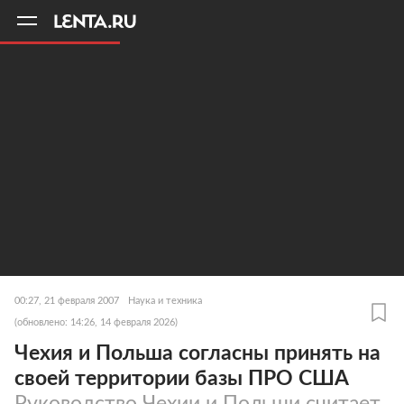
11
A
00:27, 21 февраля 2007
Наука и техника
(обновлено: 14:26, 14 февраля 2026)
Чехия и Польша согласны принять на
своей территории базы ПРО США
Руководство Чехии и Польши считает,