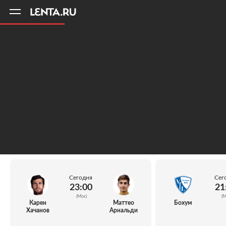
11
A
Сегодня
Сег
23:00
21
(Мск)
(М
Карен
Маттео
Бохум
Хачанов
Арнальди