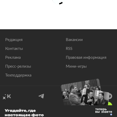
Редакция
Вакансии
Контакты
RSS
Реклама
Правовая информация
Пресс-релизы
Мини-игры
Техподдержка
18
+
Угадайте, где
настоящее фото
© 1999–2026 Все права защищены.