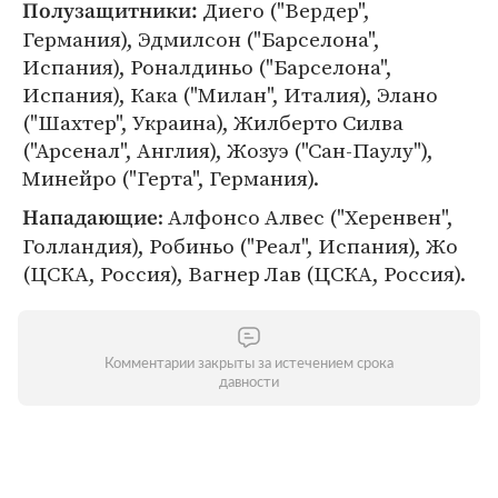
Диего ("Вердер",
Полузащитники:
Германия), Эдмилсон ("Барселона",
Испания), Роналдиньо ("Барселона",
Испания), Кака ("Милан", Италия), Элано
("Шахтер", Украина), Жилберто Силва
("Арсенал", Англия), Жозуэ ("Сан-Паулу"),
Минейро ("Герта", Германия).
: Алфонсо Алвес ("Херенвен",
Нападающие
Голландия), Робиньо ("Реал", Испания), Жо
(ЦСКА, Россия), Вагнер Лав (ЦСКА, Россия).
Комментарии закрыты за истечением срока
давности