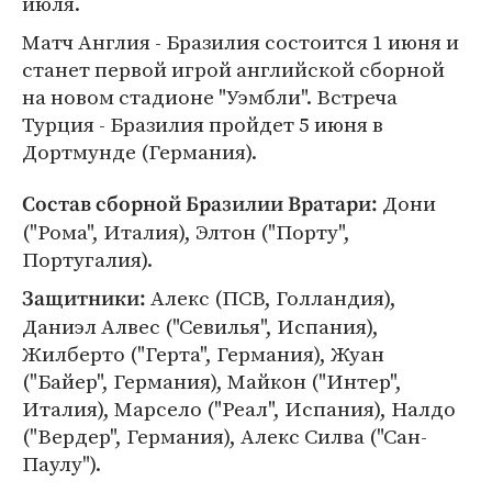
июля.
Матч Англия - Бразилия состоится 1 июня и
станет первой игрой английской сборной
на новом стадионе "Уэмбли". Встреча
Турция - Бразилия пройдет 5 июня в
Дортмунде (Германия).
Дони
Состав сборной Бразилии
Вратари:
("Рома", Италия), Элтон ("Порту",
Португалия).
Алекс (ПСВ, Голландия),
Защитники:
Даниэл Алвес ("Севилья", Испания),
Жилберто ("Герта", Германия), Жуан
("Байер", Германия), Майкон ("Интер",
Италия), Марсело ("Реал", Испания), Налдо
("Вердер", Германия), Алекс Силва ("Сан-
Паулу").