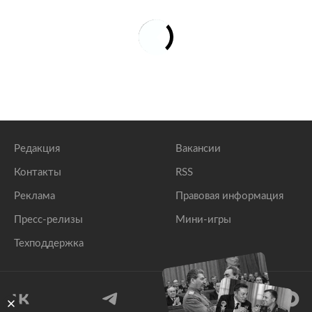
Редакция
Вакансии
Контакты
RSS
Реклама
Правовая информация
Пресс-релизы
Мини-игры
Техподдержка