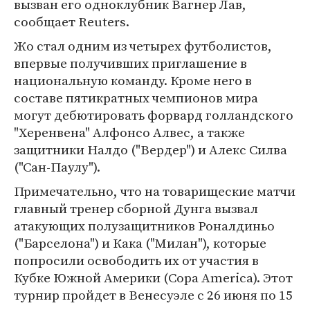
вызван его одноклубник Вагнер Лав,
сообщает Reuters.
Жо стал одним из четырех футболистов,
впервые получивших приглашение в
национальную команду. Кроме него в
составе пятикратных чемпионов мира
могут дебютировать форвард голландского
"Херенвена" Алфонсо Алвес, а также
защитники Налдо ("Вердер") и Алекс Силва
("Сан-Паулу").
Примечательно, что на товарищеские матчи
главный тренер сборной Дунга вызвал
атакующих полузащитников Роналдиньо
("Барселона") и Кака ("Милан"), которые
попросили освободить их от участия в
Кубке Южной Америки (Copa America). Этот
турнир пройдет в Венесуэле с 26 июня по 15