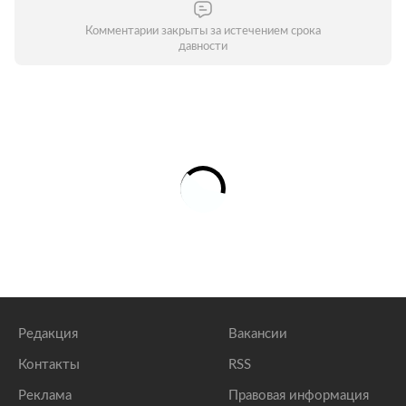
Комментарии закрыты за истечением срока
давности
Редакция
Вакансии
Контакты
RSS
Реклама
Правовая информация