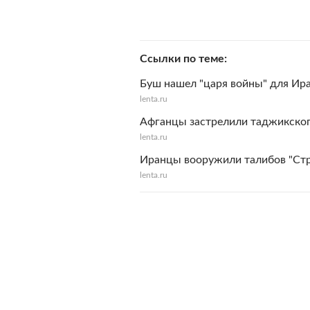
Ссылки по теме
Буш нашел "царя войны" для Ира
lenta.ru
Афганцы застрелили таджикског
lenta.ru
Иранцы вооружили талибов "Cт
lenta.ru