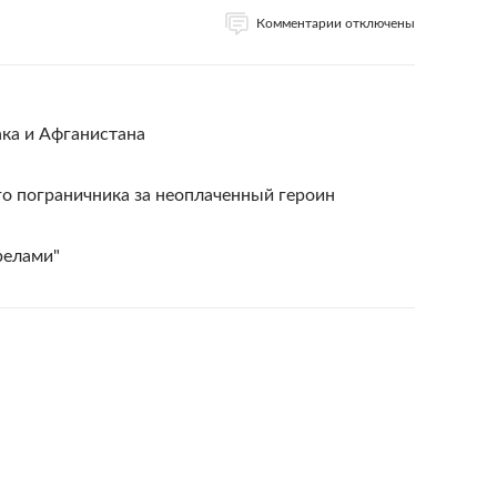
Комментарии отключены
ка и Афганистана
о пограничника за неоплаченный героин
релами"