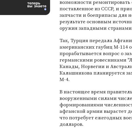
возможности ремонтировать 
поставленное из СССР, и при
запчасти и боеприпасы для не
результате основным источн
оружия западными странами 
Так, Турция передала Афган
американских гаубиц М-114 о
прорабатывается вопрос о зам
германскими ровесниками "Л
Канады, Норвегии и Австрал
Калашникова планируется за
М-4.
В настоящее время правител
вооруженными силами числе
формированиями численность
афганской армии вырастет до 
что потребует ежегодных вое
долларов.