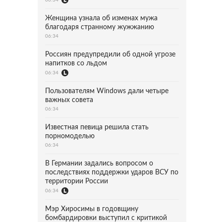
Женщина узнала об изменах мужа
благодаря странному жужжанию
06:34
Россиян предупредили об одной угрозе
напитков со льдом
06:34
Пользователям Windows дали четыре
важных совета
06:34
Известная певица решила стать
порномоделью
06:34
В Германии задались вопросом о
последствиях поддержки ударов ВСУ по
территории России
06:34
Мэр Хиросимы в годовщину
бомбардировки выступил с критикой