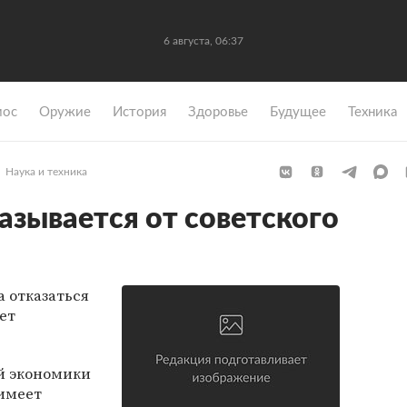
6 августа, 06:37
мос
Оружие
История
Здоровье
Будущее
Техника
Наука и техника
азывается от советского
 отказаться
ет
й экономики
 имеет