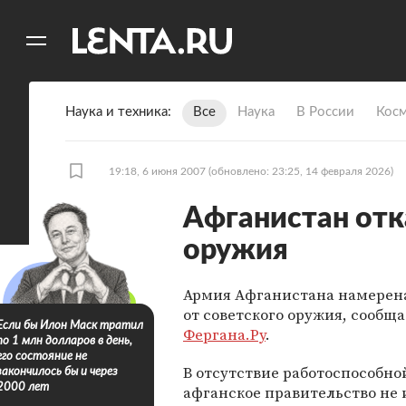
11
A
Наука и техника
Все
Наука
В России
Кос
19:18, 6 июня 2007
(обновлено: 23:25, 14 февраля 2026)
Афганистан отк
оружия
Армия Афганистана намерена
от советского оружия, сообща
Если бы Илон Маск тратил
Фергана.Ру
.
по 1 млн долларов в день,
его состояние не
В отсутствие работоспособно
закончилось бы и через
2000 лет
афганское правительство не