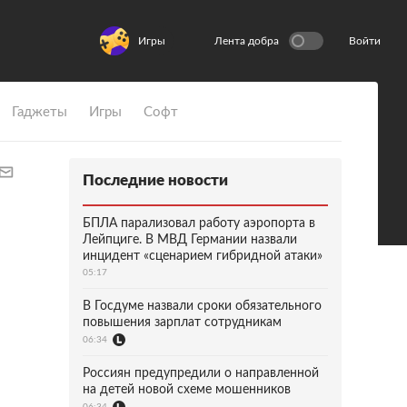
Игры
Лента добра
Войти
Гаджеты
Игры
Софт
Последние новости
БПЛА парализовал работу аэропорта в
Лейпциге. В МВД Германии назвали
инцидент «сценарием гибридной атаки»
05:17
В Госдуме назвали сроки обязательного
повышения зарплат сотрудникам
06:34
Россиян предупредили о направленной
на детей новой схеме мошенников
06:34