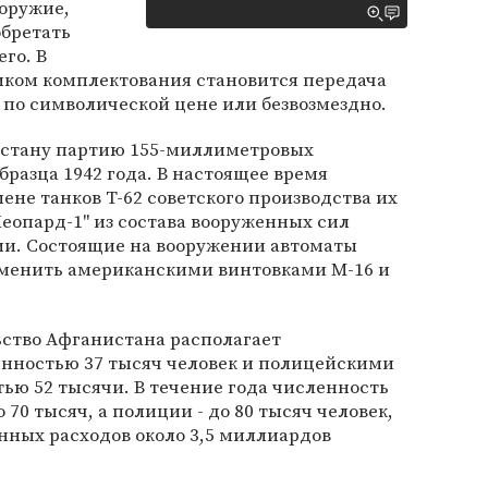
оружие,
обретать
го. В
иком комплектования становится передача
по символической цене или безвозмездно.
истану партию 155-миллиметровых
бразца 1942 года. В настоящее время
ене танков Т-62 советского производства их
еопард-1" из состава вооруженных сил
ии. Состоящие на вооружении автоматы
менить американскими винтовками М-16 и
ьство Афганистана располагает
нностью 37 тысяч человек и полицейскими
ю 52 тысячи. В течение года численность
70 тысяч, а полиции - до 80 тысяч человек,
нных расходов около 3,5 миллиардов