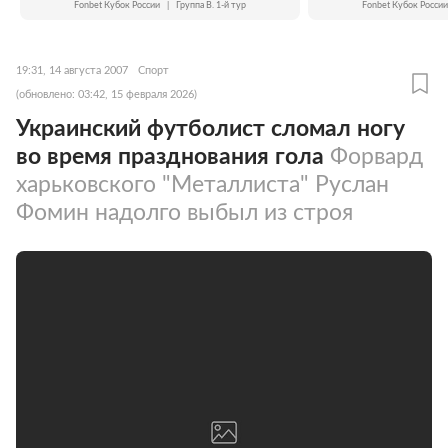
Fonbet Кубок России
|
Группа B. 1-й тур
Fonbet Кубок России
19:31, 14 августа 2007
Спорт
(обновлено: 03:42, 15 февраля 2026)
Украинский футболист сломал ногу
во время празднования гола
Форвард
харьковского "Металлиста" Руслан
Фомин надолго выбыл из строя