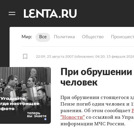
11
A
Мир
Все
Политика
Общество
Происшест
22:09, 25 августа 2007
(обновлено: 04:20, 15 февраля 2026
При обрушении 
человек
При обрушении стоящегося з
Угадайте,
Пензе погиб один человек и 
где настоящее
фото
ранения. Об этом соообщает
"Новости"
со ссылкой на Упр
информации МЧС России.