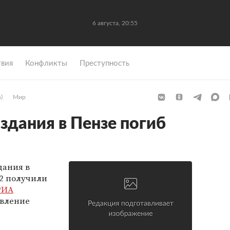
6 августа, 20:55
вия
Конфликты
Преступность
)
Мир
здания в Пензе погиб
дания в
12 получили
РИА
авление