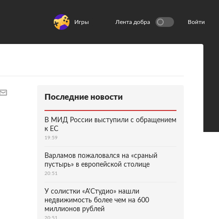
Игры
Лента добра
Войти
Последние новости
В МИД России выступили с обращением
к ЕС
19:59
Варламов пожаловался на «сраный
пустырь» в европейской столице
20:51
У солистки «А'Студио» нашли
недвижимость более чем на 600
миллионов рублей
20:51