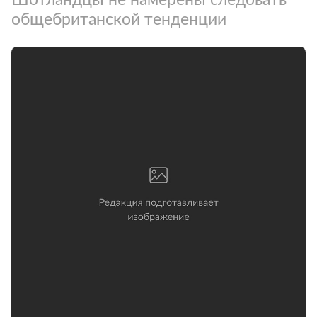
общебританской тенденции