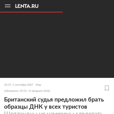
11
A
20:19, 5 сентября 2007
Мир
(обновлено: 05:01, 15 февраля 2026)
Британский судья предложил брать
образцы ДНК у всех туристов
Шотландцы не намерены следовать