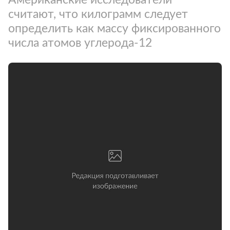
считают, что килограмм следует
определить как массу фиксированного
числа атомов углерода-12