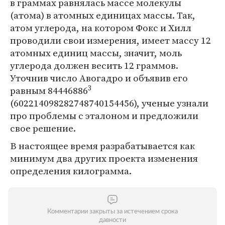
в граммах равнялась массе молекулы
(атома) в атомных единицах массы. Так,
атом углерода, на котором Фокс и Хилл
проводили свои измерения, имеет массу 12
атомных единиц массы, значит, моль
углерода должен весить 12 граммов.
Уточнив число Авогадро и объявив его
3
равным 84446886
(602214098282748740154456), ученые узнали
про проблемы с эталоном и предложили
свое решение.
В настоящее время разрабатывается как
минимум два других проекта изменения
определения килограмма.
Комментарии закрыты за истечением срока
давности