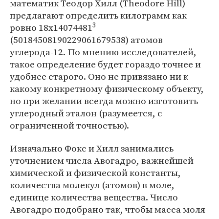
математик Теодор Хилл (Theodore Hill)
предлагают определить килограмм как
3
ровно 18x14074481
(50184508190229061679538) атомов
углерода-12. По мнению исследователей,
такое определение будет гораздо точнее и
удобнее старого. Оно не привязано ни к
какому конкретному физическому объекту,
но при желании всегда можно изготовить
углеродный эталон (разумеется, с
ограниченной точностью).
Изначально Фокс и Хилл занимались
уточнением числа Авогадро, важнейшей
химической и физической константы,
количества молекул (атомов) в моле,
единице количества вещества. Число
Авогадро подобрано так, чтобы масса моля