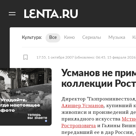
11
A
Культура
Все
Кино
Сериалы
Музыка
К
17:55, 1 октября 2007
(обновлено: 06:45, 15 февраля 2026
Усманов не при
коллекции Рост
Директор "Газпроминвестхол
Угадайте,
Алишер Усманов
, купивший 
где настоящее
фото
живописи и произведений де
прикладного искусства
Мсти
Ростроповича
и Галины Вишн
передавший ее в дар России, 