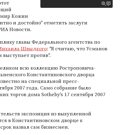
этот
яющий
имир Кожин
нтно и достойно" отметить заслуги
РИА Новости.
плику главы Федерального агентства по
Михаила Швыдкого
: "Я считаю, что Усманов
н выступает против".
целиком всю коллекцию Ростроповича-
льненского Константиновского дворца
 известно на специальной пресс-
тября 2007 года. Само собрание было
х торгов дома Sotheby's 17 сентября 2007
ятельств экспозиция из выкупленной
ся в Константиновском дворце к
срок назвал сам бизнесмен.