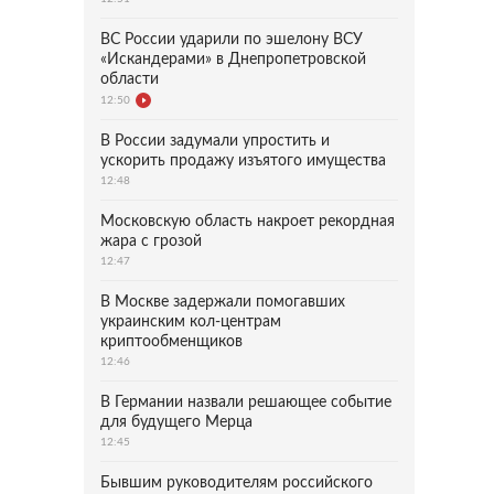
ВС России ударили по эшелону ВСУ
«Искандерами» в Днепропетровской
области
12:50
В России задумали упростить и
ускорить продажу изъятого имущества
12:48
Московскую область накроет рекордная
жара с грозой
12:47
В Москве задержали помогавших
украинским кол-центрам
криптообменщиков
12:46
В Германии назвали решающее событие
для будущего Мерца
12:45
Бывшим руководителям российского