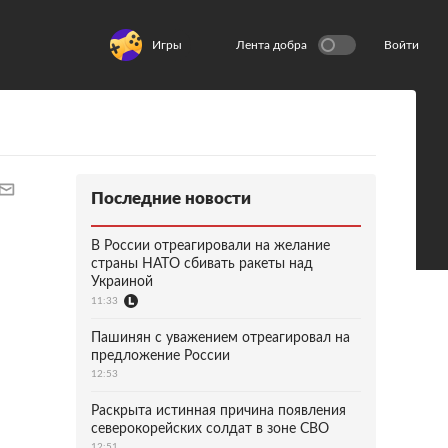
Игры
Лента добра
Войти
Последние новости
В России отреагировали на желание
страны НАТО сбивать ракеты над
Украиной
11:33
Пашинян с уважением отреагировал на
предложение России
12:53
Раскрыта истинная причина появления
северокорейских солдат в зоне СВО
12:51