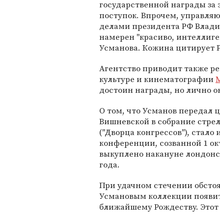
государственной награды за 
поступок. Впрочем, управл
делами президента РФ Влад
намерен "красиво, интеллиге
Усманова. Кожина цитирует 
Агентство приводит также ре
культуре и кинематографии
достоин награды, но лично о
О том, что Усманов передал 
Вишневской в собрание стре
("Дворца конгрессов"), стало
конференции, созванной 1 ок
выкуплено накануне лондонски
года.
При удачном стечении обсто
Усмановым коллекции появит
ближайшему Рождеству. Этот 