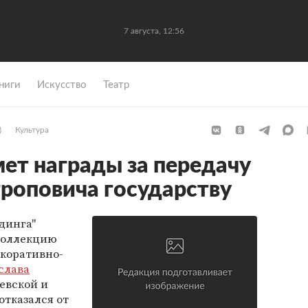
7 августа, 12:56
ниги
Искусство
Театр
)
Культура
мет награды за передачу
роповича государству
динга"
коллекцию
коративно-
слава
евской и
отказался от