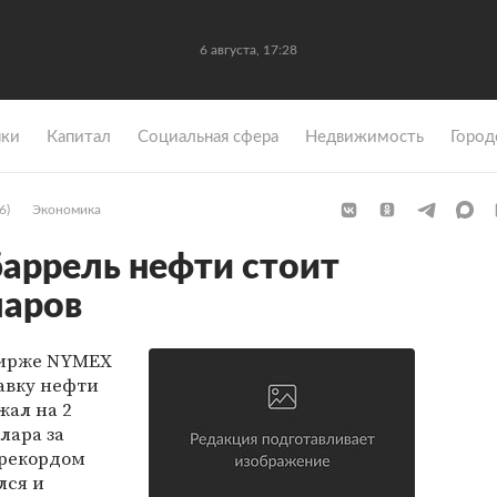
6 августа, 17:28
ки
Капитал
Социальная сфера
Недвижимость
Город
6)
Экономика
баррель нефти стоит
ларов
бирже NYMEX
авку нефти
жал на 2
лара за
 рекордом
лся и