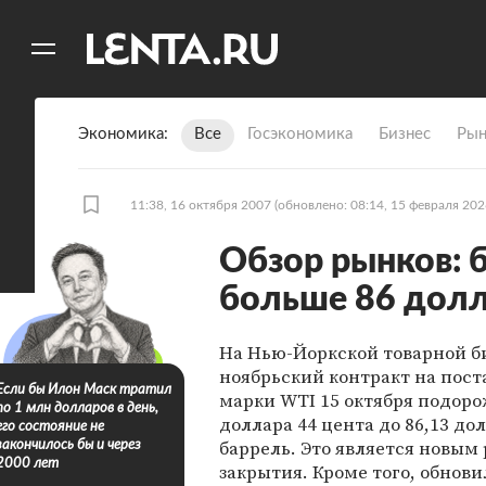
11
A
Экономика
Все
Госэкономика
Бизнес
Рын
11:38, 16 октября 2007
(обновлено: 08:14, 15 февраля 202
Обзор рынков: 
больше 86 дол
На Нью-Йоркской товарной 
ноябрьский контракт на пост
Если бы Илон Маск тратил
марки WTI 15 октября подоро
по 1 млн долларов в день,
доллара 44 цента до 86,13 дол
его состояние не
баррель. Это является новым
закончилось бы и через
2000 лет
закрытия. Кроме того, обнови