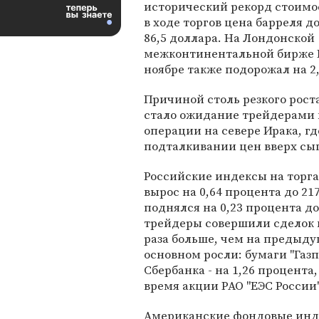
исторический рекорд стоимо
в ходе торгов цена барреля д
86,5 доллара. На Лондонской
межконтинентальной бирже IC
ноябре также подорожал на 2,
Причиной столь резкого рост
стало ожидание трейдерами 
операции на севере Ирака, гд
подталкивании цен вверх сы
Российские индексы на торга
вырос на 0,64 процента до 21
поднялся на 0,23 процента до
трейдеры совершили сделок н
раза больше, чем на предыду
основном росли: бумаги "Газ
Сбербанка - на 1,26 процента,
время акции РАО "ЕЭС России
Американские фондовые инде