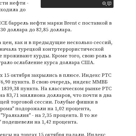
сти нефти -
оходила до
E баррель нефти марки Brent с поставкой в
30 доллара до 82,85 доллара.
а цен, как и в предыдущие несколько сессий,
начала турецкой контртеррористической
е проживают курды. Кроме того, свою роль в
грало ослабление курса доллара США.
х 15 октября закрылись в плюсе. Индекс РТС
76,90 пункта. В свою очередь, индекс ММВБ
 1839,38 пункта. На классическом рынке РТС
а 83,71 миллиона долларов, что почти в два
щей торговой сессии. Голубые фишки в
прома" подорожали на 1,02 процента,
 "Уралкалия" - на 2,35 процента. В то же
" подешевели на 1,42 процента.
ксы на торгах 15 октября падали. Индекс