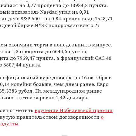
изился на 0,77 процента до 13984,8 пункта.
ый показатель Nasdaq упал на 0,91
 индекс S&P 500 - на 0,84 процента до 1548,71
ндовой бирже NYSE подорожало всего 27
сы окончили торги в понедельник в минусе.
 на 1,3 процента до 6644,5 пункта,
нта до 7969,47 пункта, а французский CAC 40
о 5807,44 пункта.
 официальный курс доллара на 16 октября в
а 0,14 копейки больше, чем днем ранее. Евро
 35,3383 рубля. На международном рынке
 валюта стоила ровно 1,42 доллара.
тоит отметить
вручение Нобелевской премии
игнутую правительством договоренности
о
родукты
.