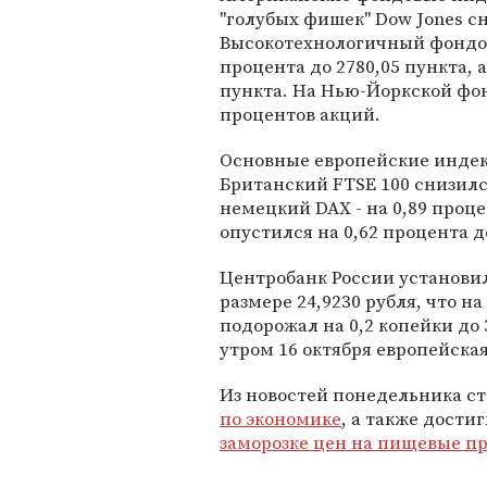
"голубых фишек" Dow Jones сн
Высокотехнологичный фондов
процента до 2780,05 пункта, а
пункта. На Нью-Йоркской фо
процентов акций.
Основные европейские индек
Британский FTSE 100 снизился
немецкий DAX - на 0,89 проце
опустился на 0,62 процента д
Центробанк России установил
размере 24,9230 рубля, что н
подорожал на 0,2 копейки до
утром 16 октября европейская
Из новостей понедельника с
по экономике
, а также дост
заморозке цен на пищевые п