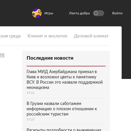
Игры
Лента добра
Войти
ская среда
Климат и экология
Деловой климат
Последние новости
Глава МИД Азербайджана приехал в
Киев и возложил цветы к памятнику
ВСУ. В России это назвали поддержкой
неонацизма
17:11
В Грузии назвали саботажем
информацию о плохом отношении к
российским туристам
17:27
Раскрыты подробности о выживавших