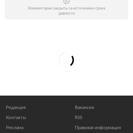
Комментарии закрыты за истечением срока
давности
Редакция
Вакансии
Контакты
RSS
Реклама
Правовая информация