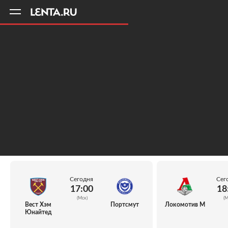
11
A
Сегодня
Сег
17:00
18
(Мск)
(М
Вест Хэм
Портсмут
Локомотив М
Юнайтед