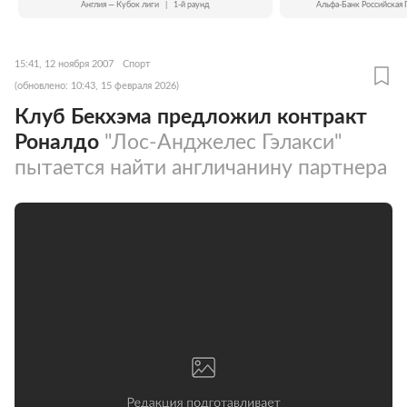
Англия — Кубок лиги
|
1-й раунд
Альфа-Банк Российская 
15:41, 12 ноября 2007
Спорт
(обновлено: 10:43, 15 февраля 2026)
Клуб Бекхэма предложил контракт
Роналдо
"Лос-Анджелес Гэлакси"
пытается найти англичанину партнера