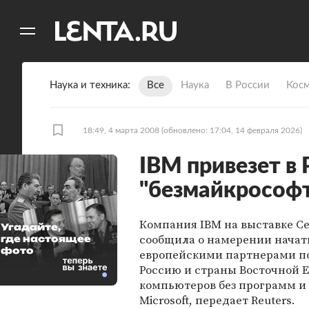
11
A
Наука и техника
Все
Наука
В России
Кос
18:49, 4 марта 2008
(обновлено: 17:04, 14 февраля 2026)
IBM привезет в
"безмайкрософ
Компания IBM на выставке C
Угадайте,
сообщила о намерении начать
где настоящее
фото
европейскими партнерами по
Россию и страны Восточной 
компьютеров без программ и
Microsoft, передает Reuters.