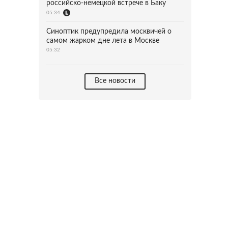
российско-немецкой встрече в Баку
05:34
Синоптик предупредила москвичей о
самом жарком дне лета в Москве
05:32
Все новости