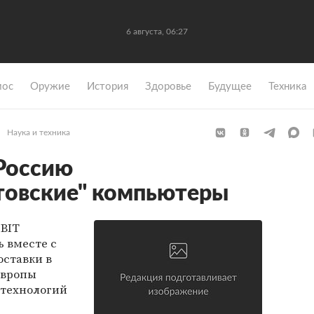
6 августа, 06:27
мос
Оружие
История
Здоровье
Будущее
Техника
Наука и техника
 Россию
товские" компьютеры
eBIT
 вместе с
ставки в
Европы
 технологий