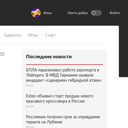
Игры
Лента добра
Войти
Гаджеты
Игры
Софт
Последние новости
БПЛА парализовал работу аэропорта в
Лейпциге. В МВД Германии назвали
инцидент «сценарием гибридной атаки»
05:17
Esteo объявил старт продаж нового
красивого кроссовера в России
06:04
Россиянин получил срок за оправдание
теракта на Лубянке
05:50