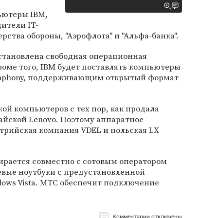
ьютеры IBM,
дители IT-
ства обороны, "Аэрофлота" и "Альфа-банка".
становлена свободная операционная
Кроме того, IBM будет поставлять компьютеры
ymphony, поддерживающим открытый формат
кой компьютеров с тех пор, как продала
айской Lenovo. Поэтому аппаратное
трийская компания VDEL и польская LX
обирается совместно с сотовым оператором
евые ноутбуки с предустановленной
ows Vista. МТС обеспечит подключение
Комментарии отключены