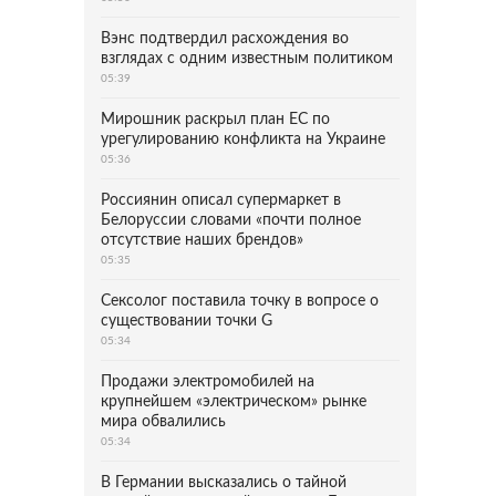
Вэнс подтвердил расхождения во
взглядах с одним известным политиком
05:39
Мирошник раскрыл план ЕС по
урегулированию конфликта на Украине
05:36
Россиянин описал супермаркет в
Белоруссии словами «почти полное
отсутствие наших брендов»
05:35
Сексолог поставила точку в вопросе о
существовании точки G
05:34
Продажи электромобилей на
крупнейшем «электрическом» рынке
мира обвалились
05:34
В Германии высказались о тайной