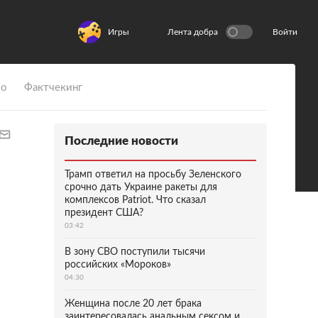
Игры
Лента добра
Войти
ио
Фактчекинг
Последние новости
Трамп ответил на просьбу Зеленского
срочно дать Украине ракеты для
комплексов Patriot. Что сказал
президент США?
03:42
В зону СВО поступили тысячи
российских «Мороков»
04:30
Женщина после 20 лет брака
заинтересовалась анальным сексом и