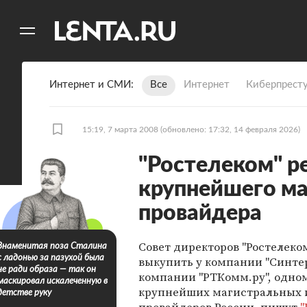
11
A
Интернет и СМИ
Все
Интернет
Киберпрест
15:19, 7 марта 2008
(обновлено: 17:32, 14 февраля 2026)
"Ростелеком" р
крупнейшего ма
провайдера
Совет директоров "Ростелеко
Знаменитая поза Сталина
с ладонью за пазухой была
выкупить у компании "Синтер
не ради образа — так он
компании "РТКомм.ру", одном
маскировал искалеченную в
крупнейших магистральных 
детстве руку