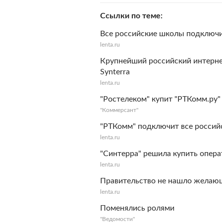
Ссылки по теме
Все российские школы подключи
lenta.ru
Крупнейший российский интерне
Synterra
lenta.ru
"Ростелеком" купит "РТКомм.ру"
"Коммерсант"
"РТКомм" подключит все россий
lenta.ru
"Синтерра" решила купить опера
lenta.ru
Правительство не нашло желаю
lenta.ru
Поменялись ролями
"Ведомости"