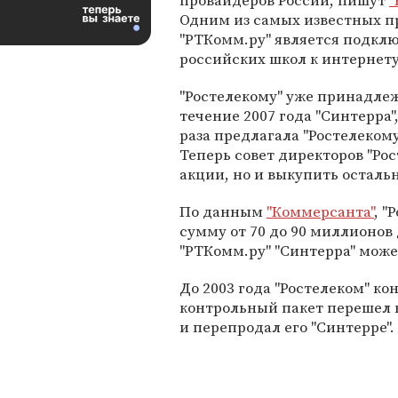
провайдеров России, пишут
"
Одним из самых известных п
"РТКомм.ру" является подкл
российских школ к интернету
"Ростелекому" уже принадлеж
течение 2007 года "Синтерра
раза предлагала "Ростелекому
Теперь совет директоров "Ро
акции, но и выкупить осталь
По данным
"Коммерсанта"
, "
сумму от 70 до 90 миллионов 
"РТКомм.ру" "Синтерра" може
До 2003 года "Ростелеком" ко
контрольный пакет перешел 
и перепродал его "Синтерре".