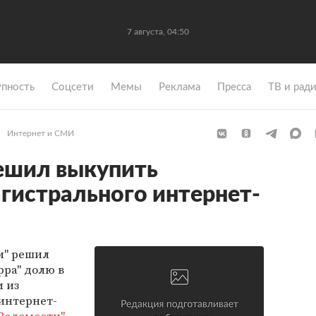
7 августа, 04:50
упность
Coцсети
Мемы
Реклама
Пресса
ТВ и рад
Интернет и СМИ
ешил выкупить
гистрального интернет-
м" решил
ра" долю в
 из
интернет-