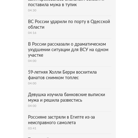
поставила мужа в тупик
04:30
ВС России ударили по порту в Одесской
области
04:16
В России рассказали о драматическом
ухудшении ситуации для ВСУ на одном
участке
04:00
59-летняя Холли Берри восхитила
фанатов снимком топлес
04:00
Девушка изучила банковские выписки
мужа и решила развестись
04:00
Россияне застряли в Египте из-за
неисправного самолета
03:41