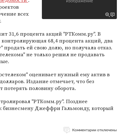
Ведомости"
.
роектов
ючение всех
.
ит 31,6 процента акций "РТКомм.ру". В
", контролирующая 68,4 процента акций, два
" продать ей свою долю, но получала отказ.
стелекома" не только решил не продавать
ные.
Ростелеком" оценивает нужный ему актив в
долларов. Издание отмечает, что без
т потерять половину оборота.
нтролировал "РТКомм.ру". Позднее
к бизнесмену Джеффри Гальмонду, который
Комментарии отключены