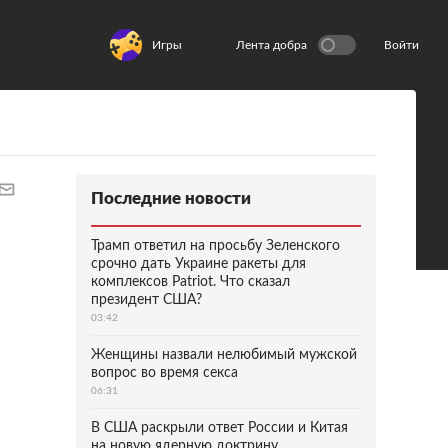
Игры
Лента добра
Войти
Последние новости
Трамп ответил на просьбу Зеленского
срочно дать Украине ракеты для
комплексов Patriot. Что сказал
президент США?
03:42
Женщины назвали нелюбимый мужской
вопрос во время секса
06:31
В США раскрыли ответ России и Китая
на новую ядерную доктрину