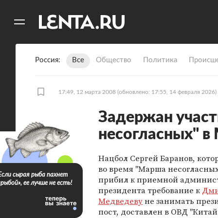
11
A
Россия
Все
Общество
Политика
Происше
17:49, 12 марта 2008
(обновлено: 17:55, 14 февраля 2026)
Задержан учас
несогласных" в
Нацбол Сергей Баранов, кото
во время "Марша несогласных
Если сырая рыба пахнет
прибил к приемной админис
«рыбой», ее лучше не есть!
президента требование к
Дм
Медведеву
не занимать през
пост, доставлен в ОВД "Китай