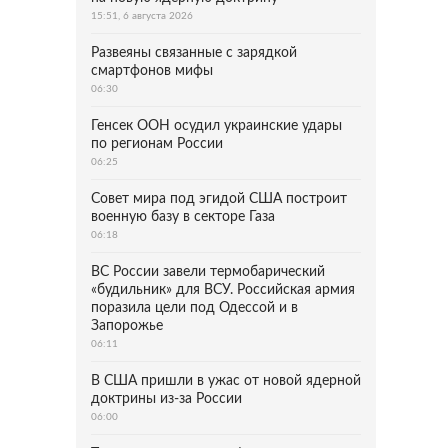
15:51, 6 августа 2026
Развеяны связанные с зарядкой
смартфонов мифы
06:30
Генсек ООН осудил украинские удары
по регионам России
06:25
Совет мира под эгидой США построит
военную базу в секторе Газа
06:18
ВС России завели термобарический
«будильник» для ВСУ. Российская армия
поразила цели под Одессой и в
Запорожье
06:11
В США пришли в ужас от новой ядерной
доктрины из-за России
06:00