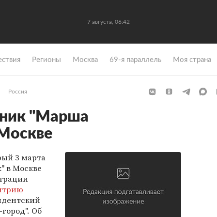
7 августа, 06:42
ствия
Регионы
Москва
69-я параллель
Моя страна
Россия
тник "Марша
 Москве
рый 3 марта
" в Москве
трации
итрию
идентский
-город". Об