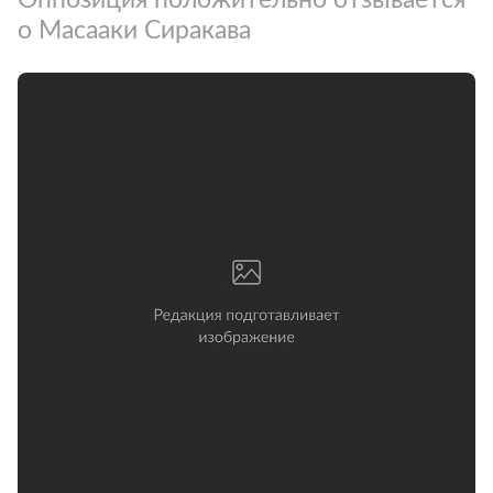
о Масааки Сиракава