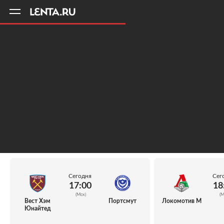
11
A
Сегодня
Сег
17:00
18
(Мск)
(М
Вест Хэм
Портсмут
Локомотив М
Юнайтед