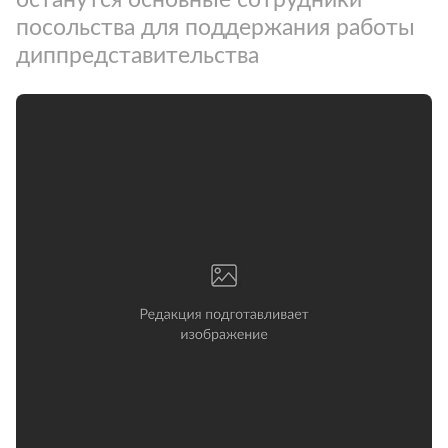
посольства для поддержания работы
диппредставительства