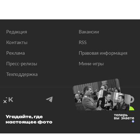
Редакция
Вакансии
Контакты
RSS
Реклама
Правовая информация
Пресс-релизы
Мини-игры
Техподдержка
18
+
Угадайте, где
настоящее фото
© 1999–2026 Все права защищены.
ООО «Лента.Ру»