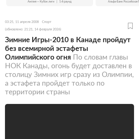
Англия — Кубок лиги
|
1-й раунд
Альфа-Банк Российская 
03:25, 11 апреля 2008
Спорт
(обновлено: 21:21, 14 февраля 2026)
Зимние Игры-2010 в Канаде пройдут
без всемирной эстафеты
Олимпийского огня
По словам главы
НОК Канады, огонь будет доставлен в
столицу Зимних игр сразу из Олимпии,
а эстафета пройдет только по
территории страны