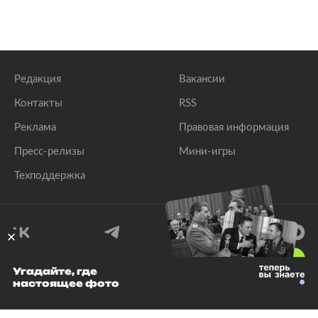
Редакция
Вакансии
Контакты
RSS
Реклама
Правовая информация
Пресс-релизы
Мини-игры
Техподдержка
18
+
Угадайте, где
настоящее фото
© 1999–2026 Все права защищены.
ООО «Лента.Ру»