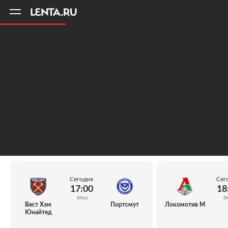
11
A
Сегодня
Сег
17:00
18
(Мск)
(М
Вест Хэм
Портсмут
Локомотив М
Юнайтед