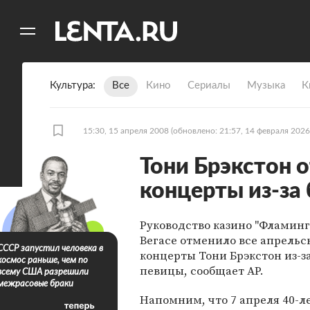
11
A
Культура
Все
Кино
Сериалы
Музыка
К
15:30, 15 апреля 2008
(обновлено: 21:57, 14 февраля 2026
Тони Брэкстон 
концерты из-за
Руководство казино "Фламинго
Вегасе отменило все апрельс
СССР запустил человека в
концерты Тони Брэкстон из-з
космос раньше, чем по
певицы, сообщает AP.
всему США разрешили
межрасовые браки
Напомним, что 7 апреля 40-л