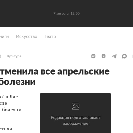
7 августа, 12:30
ниги
Искусство
Театр
)
Культура
отменила все апрельские
 болезни
" в Лас-
кие
а болезни
етняя