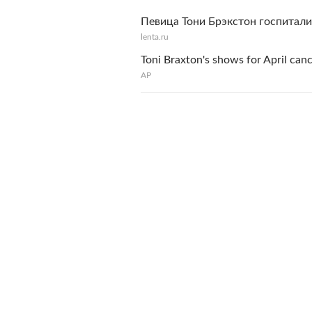
Певица Тони Брэкстон госпитали
lenta.ru
Toni Braxton's shows for April can
АР