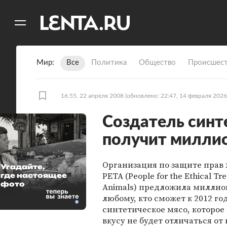
11
A
Мир
Все
Политика
Общество
Происшест
16:55, 22 апреля 2008
(обновлено: 22:47, 14 февраля 2026
Создатель синт
получит милли
Организация по защите прав
Угадайте,
PETA (People for the Ethical Tr
где настоящее
фото
Animals) предложила миллио
любому, кто сможет к 2012 го
синтетическое мясо, которое 
вкусу не будет отличаться от