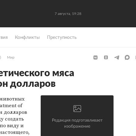
7 августа, 19:28
вия
Конфликты
Преступность
)
Мир
етического мяса
он долларов
 животных
eatment of
н долларов
ду создать
по виду и
 настоящего,