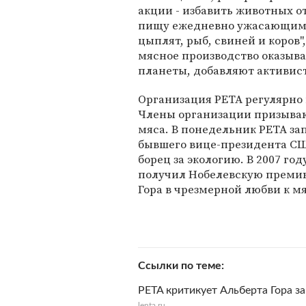
акции - избавить животных о
пищу ежедневно ужасающими
цыплят, рыб, свиней и коров",
мясное производство оказыв
планеты, добавляют активис
Организация PETA регулярно 
Члены организации призываю
мяса. В понедельник PETA з
бывшего вице-президента США
борец за экологию. В 2007 го
получил Нобелевскую премию
Гора в чрезмерной любви к мя
Ссылки по теме
PETA критикует Альберта Гора за
lenta.ru