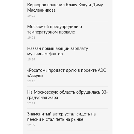
Киркоров поженил Клаву Коку и Диму
Масленникова
19:22
Москвичей предупредили о
температурном провале
19:21
Назван повышающий зарплату
мужчинам фактор
19:14
«Росатом» продаст долю в проекте АЭС
«Аккую»
19:13
На Московскую область обрушилась 33-
градусная жара
19:11
Знаменитый актер устал сидеть на
пенсии и стал петь на рынке
19:09