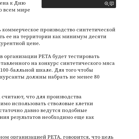
чена к Дню
о всем мире
 коммерческое производство синтетической
ть ее на территории как минимум десяти
курентной цене.
в организации PETA будет тестировать
дставленного на конкурс синтетического мяса
 100-балльной шкале. Для того чтобы
нкурсанты должны набрать не менее 80
считают, что для производства
имо использовать стволовые клетки
статочно давно ведутся подобные
ения результатов необходимо еще как
ом организацией PETA, говорится, что цель