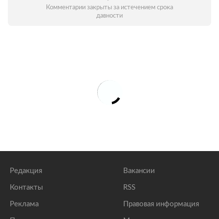
Комментарии закрыты за истечением срока
давности
Редакция
Вакансии
Контакты
RSS
Реклама
Правовая информация