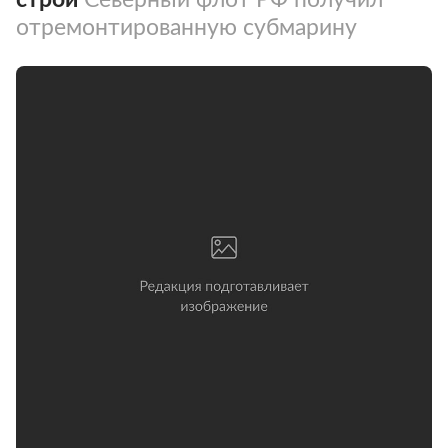
отремонтированную субмарину