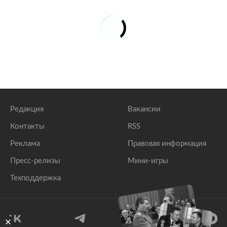
Редакция
Вакансии
Контакты
RSS
Реклама
Правовая информация
Пресс-релизы
Мини-игры
Техподдержка