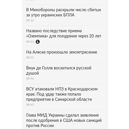
В Минобороны раскрыли число сбитых
за утро украинских БПЛА
09:16
Названо последствие приема
«Оземпика» для похудения через 20 лет
09:01
На Аляске произошло землетрясение
08:51
Внук де Голля восхитился русской
душой
08:46
ВСУ атаковали НПЗ в Краснодарском
крае. Под удар также попало
предприятие в Самарской области
08:43
Глава МИД Украины сделал заявление
после одобрения в США новых санкций
против России