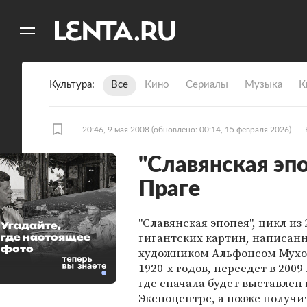
11
A
Культура
Все
Кино
Сериалы
Музыка
К
20:46, 9 мая 2008
(обновлено: 00:14, 15 февраля 2026)
"Славянская эпо
Праге
"Славянская эпопея", цикл из 
Угадайте,
гигантских картин, написан
где настоящее
фото
художником Альфонсом Мухо
1920-х годов, переедет в 2009 
где сначала будет выставлен 
Экспоцентре, а позже получи