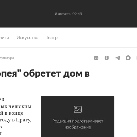
8 августа, 09:45
ниги
Искусство
Театр
Культура
пея" обретет дом в
20
ных чешским
й в конце
году в Прагу,
в
т