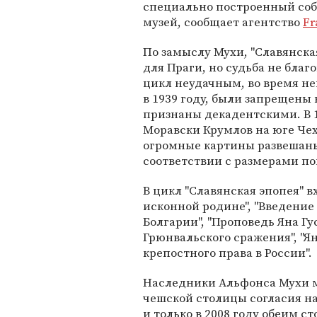
специально построенный со
музей, сообщает агентство
Fr
По замыслу Мухи, "Славянска
для Праги, но судьба не бла
цикл неудачным, во время н
в 1939 году, были запрещены 
признаны декадентскими. В 1
Моравски Крумлов на юге Чехи
огромные картины развешаны 
соответствии с размерами п
В цикл "Славянская эпопея" в
исконной родине", "Введение
Болгарии", "Проповедь Яна Гус
Грюнвальского сражения", "Я
крепостного права в России".
Наследники Альфонса Мухи м
чешской столицы согласия на 
и только в 2008 году обеим с