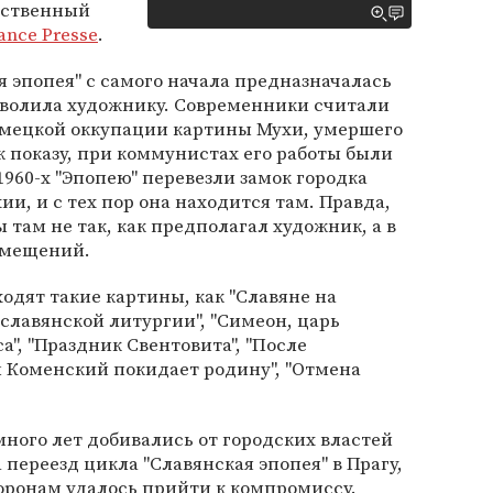
бственный
ance Presse
.
я эпопея" с самого начала предназначалась
говолила художнику. Современники считали
емецкой оккупации картины Мухи, умершего
к показу, при коммунистах его работы были
960-х "Эпопею" перевезли замок городка
и, и с тех пор она находится там. Правда,
там не так, как предполагал художник, а в
омещений.
ходят такие картины, как "Славяне на
 славянской литургии", "Симеон, царь
а", "Праздник Свентовита", "После
н Коменский покидает родину", "Отмена
ного лет добивались от городских властей
переезд цикла "Славянская эпопея" в Прагу,
торонам удалось прийти к компромиссу.