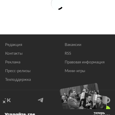
Редакция
Вакансии
Контакты
RSS
Реклама
Правовая информация
Пресс-релизы
Мини-игры
Техподдержка
18
+
Угадайте, где