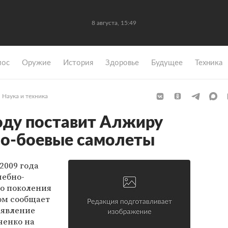
8 августа, 15:49
мос
Оружие
История
Здоровье
Будущее
Техника
Наука и техника
году поставит Алжиру
но-боевые самолеты
2009 года
чебно-
го поколения
том сообщает
аявление
ченко на