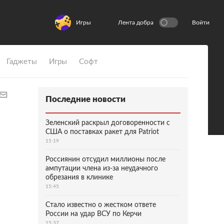
Игры
Лента добра
Войти
Гаджеты
Игры
Софт
Последние новости
Зеленский раскрыл договоренности с
США о поставках ракет для Patriot
15:19
Россиянин отсудил миллионы после
ампутации члена из-за неудачного
обрезания в клинике
15:45
Стало известно о жестком ответе
России на удар ВСУ по Керчи
15:37