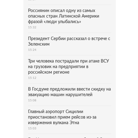
Россиянин описал одну из самых
опасных стран Латинской Америки
фразой «люди улыбались»
15:32
Президент Сербии рассказал о встрече с
Зеленским
15:24
Три человека пострадали при атаке ВСУ
на грузовик на предприятии в
российском регионе
15:12
В Госдуме предложили ввести скидку на
эвакуацию машин нарушителей
15:08
Главный аэропорт Сицилии
приостановил прием рейсов из-за
извержения вулкана Этна
15:03