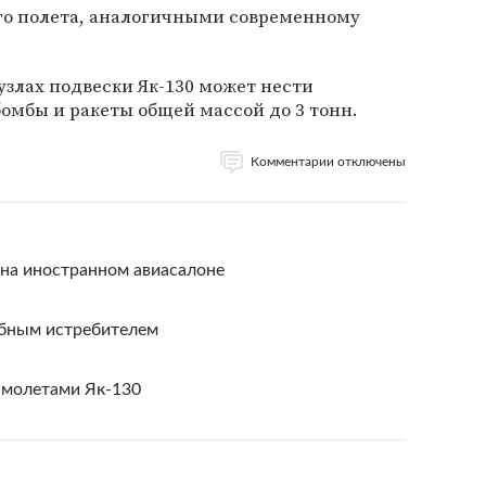
го полета, аналогичными современному
узлах подвески Як-130 может нести
омбы и ракеты общей массой до 3 тонн.
Комментарии отключены
 на иностранном авиасалоне
ебным истребителем
амолетами Як-130