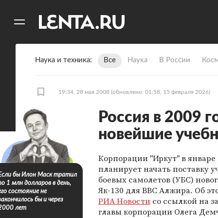
11
A
Наука и техника
Все
Наука
В России
Кос
19:34, 28 мая 2008
(обновлено: 01:58, 15 февраля 2026)
Россия в 2009 
новейшие учеб
Корпорации "Иркут" в январе 
планирует начать поставку у
Если бы Илон Маск тратил
боевых самолетов (УБС) ново
по 1 млн долларов в день,
Як-130 для ВВС Алжира. Об э
его состояние не
РИА Новости
со ссылкой на з
закончилось бы и через
2000 лет
главы корпорации Олега Дем