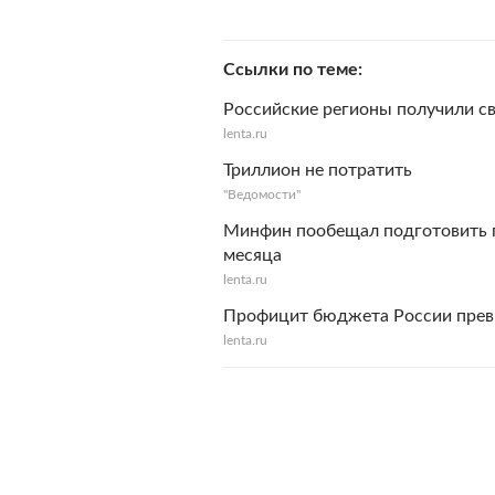
Ссылки по теме
Российские регионы получили с
lenta.ru
Триллион не потратить
"Ведомости"
Минфин пообещал подготовить п
месяца
lenta.ru
Профицит бюджета России прев
lenta.ru