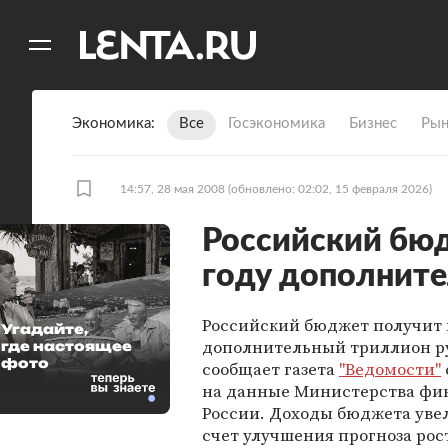
11
A
Экономика
Все
Госэкономика
Бизнес
Рын
14:57, 28 мая 2008
(обновлено: 02:02, 15 февраля 2026)
Российский бюд
году дополните
Российский бюджет получит в
Угадайте,
дополнительный триллион р
где настоящее
фото
сообщает газета
"Ведомости"
на данные Министерства фи
России. Доходы бюджета увел
счет улучшения прогноза рос