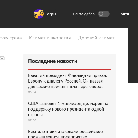
Игры
Лента добра
Войти
ская среда
Климат и экология
Деловой климат
Последние новости
Бывший президент Финляндии призвал
Европу к диалогу Россией. Он назвал
две веские причины для переговоров
06:54
США выделят 1 миллиард долларов на
поддержку нового президента одной
страны
07:08
Беспилотники атаковали российское
промышленное предприятие