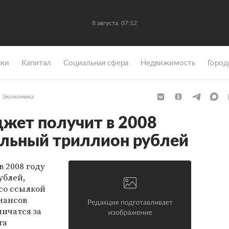
8 августа, 07:12
ки
Капитал
Социальная сфера
Недвижимость
Город
Экономика
жет получит в 2008
льный триллион рублей
 2008 году
ублей,
со ссылкой
нансов
ичатся за
та