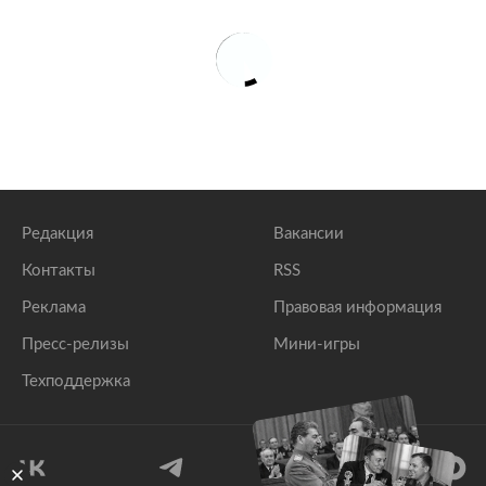
Редакция
Вакансии
Контакты
RSS
Реклама
Правовая информация
Пресс-релизы
Мини-игры
Техподдержка