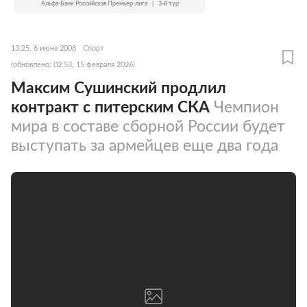
Альфа-Банк Российская Премьер-лига
|
3-й тур
13:25, 6 июня 2008
Спорт
(обновлено: 02:53, 15 февраля 2026)
Максим Сушинский продлил
контракт с питерским СКА
Чемпион
мира в составе сборной России будет
выступать за армейцев еще два года