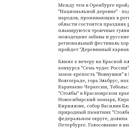
Между тем в Оренбурге прой
"Национальной деревне" - по
народов, проживающих в рег
области состоится праздник 
планируются троичные гулянь
молодецкие забавы и русски
региональный фестиваль хоро
пройдет "Деревянный карнава
Ближе к вечеру на Красной п
конкурса "Семь чудес России"
замок-крепость "Вовнушки" в
Волгограде, гора Эльбрус, н
Карачаево-Черкесии, Тоболь
"Столбы" в Красноярском кра
Новосибирский зоопарк, Кир
Кириллове, собор Василия Бл
природный памятник "Столбы
федеральном округе, долина 
Петербурге. Голосование в ин