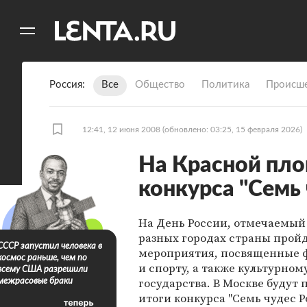
11
A
Россия
Все
Общество
Политика
Происше
12:41, 12 июня 2008
(обновлено: 03:25, 15 февраля 2026)
На Красной пло
конкурса "Семь 
На День России, отмечаемый 
разных городах страны прой
СССР запустил человека в
мероприятия, посвященные 
космос раньше, чем по
и спорту, а также культурно
всему США разрешили
государства. В Москве будут
межрасовые браки
итоги конкурса "Семь чудес Р