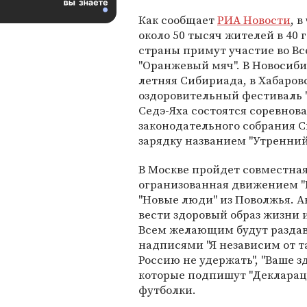
Как сообщает
РИА Новости
, в
около 50 тысяч жителей в 40 
страны примут участие во В
"Оранжевый мяч". В Новосиб
летняя Сибириада, в Хабаров
оздоровительный фестиваль "А
Седэ-Яха состоятся соревнова
законодательного собрания 
зарядку названием "Утренний 
В Москве пройдет совместная 
огранизованная движением "
"Новые люди" из Поволжья. А
вести здоровый образ жизни и
Всем желающим будут раздава
надписями "Я независим от т
Россию не удержать", "Ваше здо
которые подпишут "Декларац
футболки.