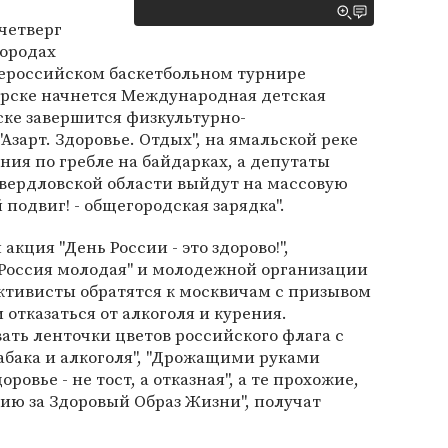
 четверг
городах
сероссийском баскетбольном турнире
ирске начнется Международная детская
ске завершится физкультурно-
зарт. Здоровье. Отдых", на ямальской реке
ния по гребле на байдарках, а депутаты
Свердловской области выйдут на массовую
подвиг! - общегородская зарядка".
акция "День России - это здорово!",
Россия молодая" и молодежной организации
ктивисты обратятся к москвичам с призывом
 отказаться от алкоголя и курения.
ть ленточки цветов российского флага с
абака и алкоголя", "Дрожащими руками
ровье - не тост, а отказная", а те прохожие,
ию за Здоровый Образ Жизни", получат