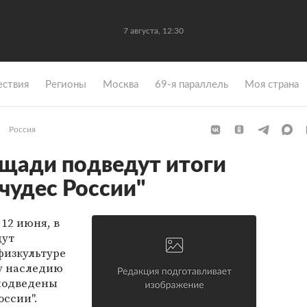
7 августа, 12:30
ствия
Регионы
Москва
69-я параллель
Моя страна
Россия
щади подведут итоги
чудес России"
12 июня, в
дут
физкультуре
му наследию
 подведены
оссии".