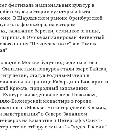
дет фестиваль национальных культур в
добии музея истории культуры и быта
ионе. В Шарлыкском районе Оренбургской
русского фольклора, на котором
я, завивание березки, семицкое огнище,
е игрища. В Омске запланирован Четвертый
вого пения "Певческое поле", а в Томске
л".
лощади в Москве будут подведены итоги
. Финалистами конкурса стали озеро Байкал,
 Ингушетии, статуя Родины-Матери в
аходящаяся на границе Кабардино-Балкарии и
ский Кремль, природный заповедник
е, Кунгурская ледяная пещера Поволжья,
илло-Белозерский монастырь в городе
аженного в Москве, Нижегородский Кремль,
 выветривания" в Северо-Западном
гейзеров на Камчатке и Петергоф в Санкт-
тернете по отбору семи из 14 "чудес России"