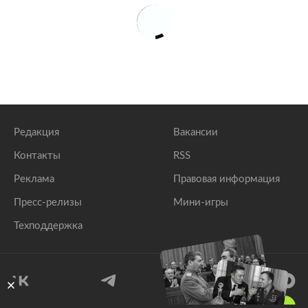
Редакция
Вакансии
Контакты
RSS
Реклама
Правовая информация
Пресс-релизы
Мини-игры
Техподдержка