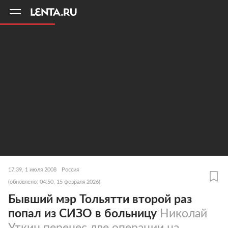
11
A
17:39, 1 июля 2008
Россия
(обновлено: 04:50, 15 февраля 2026)
Бывший мэр Тольятти второй раз
попал из СИЗО в больницу
Николай
Уткин перенес две операции на