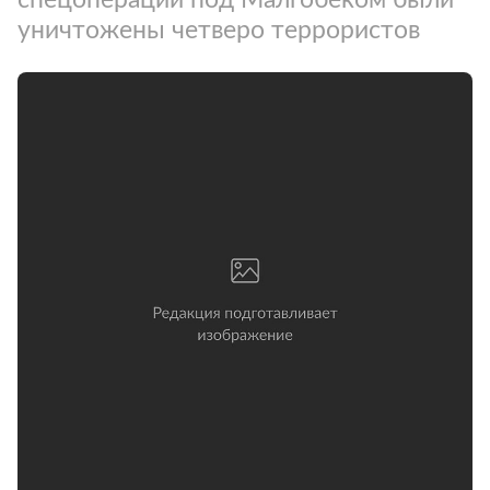
уничтожены четверо террористов