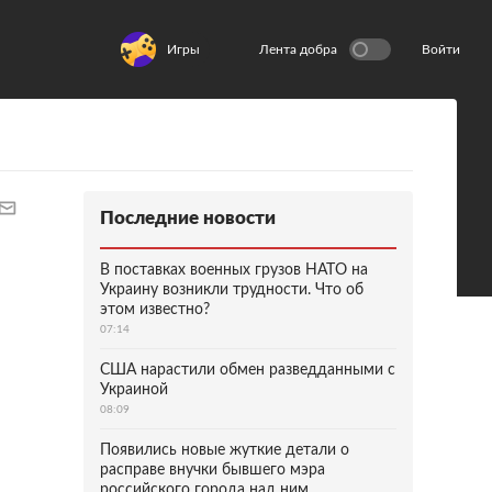
Игры
Лента добра
Войти
Последние новости
В поставках военных грузов НАТО на
Украину возникли трудности. Что об
этом известно?
07:14
США нарастили обмен разведданными с
Украиной
08:09
Появились новые жуткие детали о
расправе внучки бывшего мэра
российского города над ним