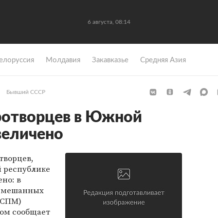
6 августа, 08:14
елоруссия
Молдавия
Закавказье
Средняя Азия
Бывший СССР
ротворцев в Южной
величено
творцев,
 республике
но: в
 Смешанных
ССПМ)
том сообщает