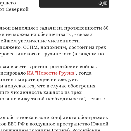
аршего
от Северной
льон выполняет задачи на протяженности 80
и не можем их обеспечивать", - сказал
ьнейшем увеличение численности
должено. ССПМ, напомним, состоит из трех
ероосетинского и грузинского (в каждом по
вал ввести в регион российские войска.
 цитировало
ИА "Новости-Грузия"
, тогда
тингент миротворцев не следует.
допускается, что в случае обострения
ить численность каждого из трех
пока не вижу такой необходимости", - сказал
ля обстановка в зоне конфликта обострилась
тов ВВС РФ в воздушное пространство Южной
нарушением границы Грузии). Российские