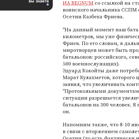
ИА REGNUM
со ссылкой на ст
воинского начальника ССПМ 
Осетии Казбека Фриева.
"На данный момент наш бата
километров, мы уже физическ
Фриев. По его словам, в дал
миротворцев может быть про
батальонов: российского, сев
500 военнослужащих).
Эдуард Кокойты даже потребо
Марат Кулахметов, которого
заявил, что увеличивать кон
"Протокольными документами 
ситуации разрешается увелич
батальонов на 300 человек. Я 
он.
Напомним также, что 8-10 ию
в связи с вторжением самоле
Осетии (то есть фактически 