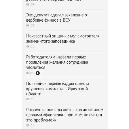
08:09
Экс-депутат сделал заявление о
вербовке финнов в ВСУ
08:02
Неизвестный хищник съел смотрителя
знаменитого заповедника
08:01
Работодателям назвали первые
проявления желания сотрудника
уволиться
08:01
Появились первые кадры с места
крушения самолета в Иркутской
области
08:01
Россиянка описала жизнь с египтянином
словами «флиртовал при мне, не считал
это проблемой»
08:01