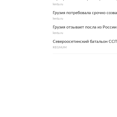
lenta.ru
Грузия потребовала срочно созв
lenta.ru
Грузия отзывает посла из России
lenta.ru
Североосетинский батальон ССП
REGNUM