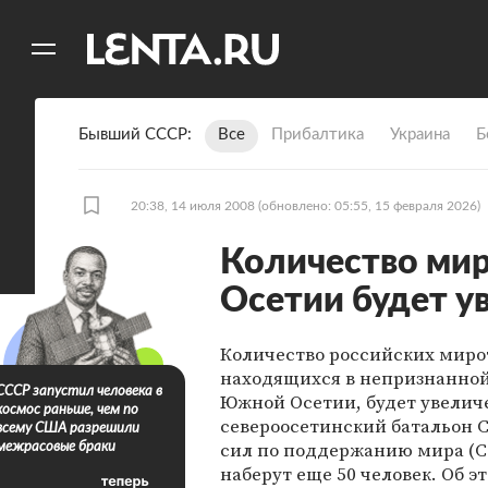
11
A
Бывший СССР
Все
Прибалтика
Украина
Б
20:38, 14 июля 2008
(обновлено: 05:55, 15 февраля 2026)
Количество ми
Осетии будет у
Количество российских миро
находящихся в непризнанной
СССР запустил человека в
Южной Осетии, будет увеличе
космос раньше, чем по
североосетинский батальон
всему США разрешили
сил по поддержанию мира (
межрасовые браки
наберут еще 50 человек. Об э