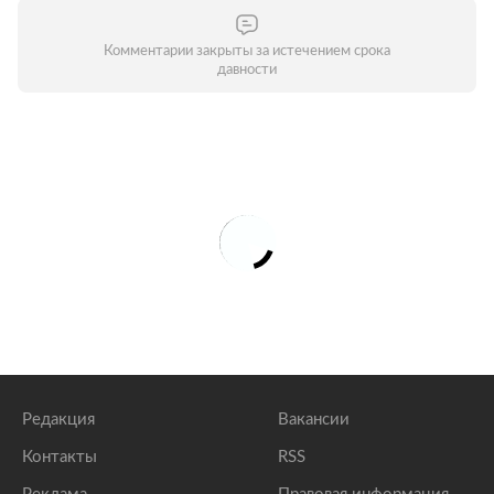
Комментарии закрыты за истечением срока
давности
Редакция
Вакансии
Контакты
RSS