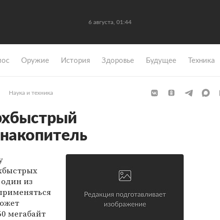
6 августа, 01:44
мос
Оружие
История
Здоровье
Будущее
Техника
Наука и техника
рхбыстрый
 накопитель
y
рхбыстрых
 один из
 применяться
может
50 мегабайт