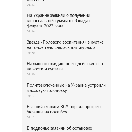
01:31
На Украине заявили о получении
колоссальной суммы от Запада с
февраля 2022 года
01:26
Звезда «Полового воспитания» в куртке
на голое тело снялась для журнала
01:20
Названо неожиданное воздействие сна
на кости и суставы
01:20
Политзаключенные на Украине устроили
массовую голодовку
01:17
Бывший главком ВСУ оценил прогресс
Украины на поле боя
01:12
В подполье заявили об остановке