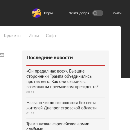
Игры
Лента добра
Войти
Гаджеты
Игры
Софт
Последние новости
«Он предал нас всех». Бывшие
сторонники Трампа объединились
против него. Как они связаны с
возможным преемником президента?
00:11
Названо число оставшихся без света
жителей Днепропетровской области
01:33
Трамп назвал европейские армии
слабыми