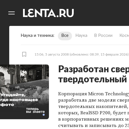
11
A
Наука и техника
Все
Наука
В России
Кос
15:06, 5 августа 2008
(обновлено: 08:39, 15 февраля 2026)
Разработан све
твердотельный
Корпорация Micron Technolog
Угадайте,
разработала две модели све
где настоящее
фото
твердотельных накопителей,
которых, RealSSD P200, будет
в корпоративных решениях 
считывать и записывать до 2