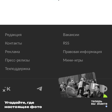
Редакция
Вакансии
Контакты
RSS
Реклама
Правовая информация
Пресс-релизы
Мини-игры
Техподдержка
18
+
Угадайте, где
настоящее фото
© 1999–2026 Все права защищены.
ООО «Лента.Ру»