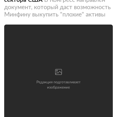
документ, который даст возможность
Минфину выкупить "плохие" активы