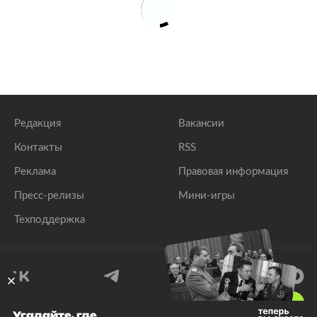
Редакция
Вакансии
Контакты
RSS
Реклама
Правовая информация
Пресс-релизы
Мини-игры
Техподдержка
18
+
Угадайте, где