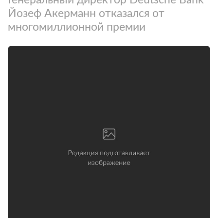
Йозеф Акерманн отказался от
многомиллионной премии