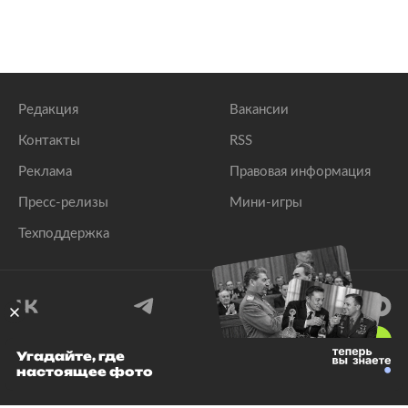
Редакция
Вакансии
Контакты
RSS
Реклама
Правовая информация
Пресс-релизы
Мини-игры
Техподдержка
18
+
Угадайте, где
настоящее фото
© 1999–2026 Все права защищены.
ООО «Лента.Ру»