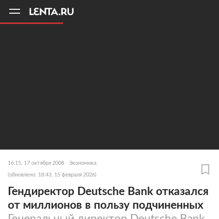
11
A
16:15, 17 октября 2008
Экономика
(обновлено: 18:43, 15 февраля 2026)
Гендиректор Deutsche Bank отказался
от миллионов в пользу подчиненных
Генеральный директор Deutsche Bank