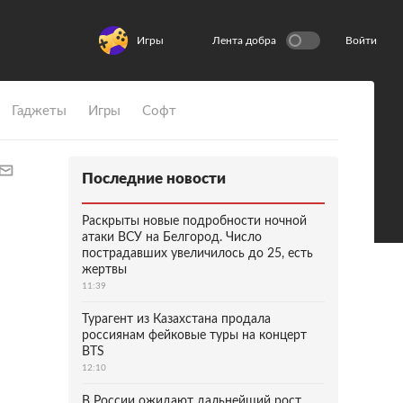
Игры
Лента добра
Войти
Гаджеты
Игры
Софт
Последние новости
Раскрыты новые подробности ночной
атаки ВСУ на Белгород. Число
пострадавших увеличилось до 25, есть
жертвы
11:39
Турагент из Казахстана продала
россиянам фейковые туры на концерт
BTS
12:10
В России ожидают дальнейший рост