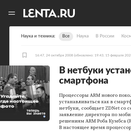
11
A
Наука и техника
Все
Наука
В России
Кос
16:47, 24 октября 2008
(обновлено: 19:43, 15 февраля 202
В нетбуки устан
смартфона
Процессоры ARM нового поко
Угадайте,
устанавливаться как в смарт
где настоящее
фото
нетбуки, сообщает ZDNet со 
заявление директора по моб
решениям ARM Роба Кумбса (R
В настоящее время процессо