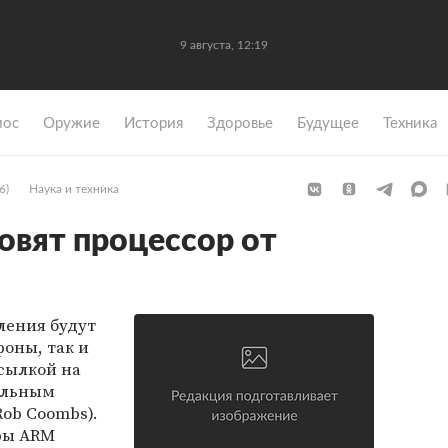
9 августа, 12:19
мос
Оружие
История
Здоровье
Будущее
Техника
6)
Наука и техника
овят процессор от
ления будут
фоны, так и
ссылкой на
ильным
ob Coombs).
ры ARM