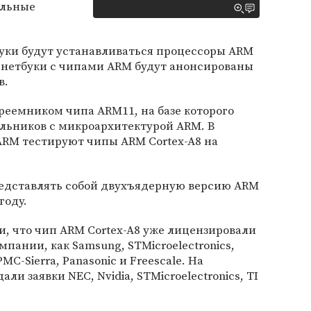
ильные
буки будут устанавливаться процессоры ARM
ые нетбуки с чипами ARM будут анонсированы
в.
преемником чипа ARM11, на базе которого
льников с микроархитектурой ARM. В
RM тестируют чипы ARM Cortex-A8 на
редставлять собой двухъядерную версию ARM
году.
, что чип ARM Cortex-A8 уже лицензировали
мпании, как Samsung, STMicroelectronics,
MC-Sierra, Panasonic и Freescale. На
ли заявки NEC, Nvidia, STMicroelectronics, TI