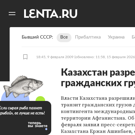
11
A
Бывший СССР
Все
Прибалтика
Украина
Б
18:45, 9 февраля 2009
(обновлено: 11:58, 15 февраля 2026
Казахстан разр
гражданских гр
Власти Казахстана разрешил
транзит гражданских грузов 
Если сырая рыба пахнет
контингента международных
«рыбой», ее лучше не есть!
территории Афганистана. Об 
февраля заявил пресс-секре
Казахстана Ержан Ашикбаев,