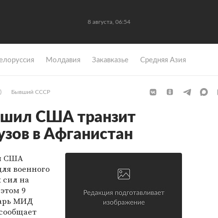
8 августа, 06:54
елоруссия
Молдавия
Закавказье
Средняя Азия
)
Бывший СССР
ешил США транзит
узов в Афганистан
и США
для военного
 сил на
этом 9
тарь МИД
 сообщает