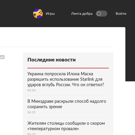
Игры
Лента добра
Войти
Последние новости
Украина попросила Илона Маска
разрешить использование Starlink для
ударов вглубь России. Что он ответил?
03:34
В Минздраве раскрыли способ надолго
сохранить зрение
06:35
Жителям столицы сообщили о скором
«температурном провале»
06:25