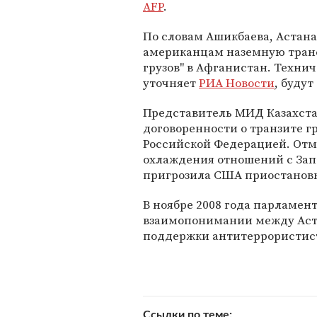
AFP
.
По словам Ашикбаева, Астан
американцам наземную тран
грузов" в Афганистан. Техни
уточняет
РИА Новости
, буду
Представитель МИД Казахста
договоренности о транзите 
Российской Федерацией. Отме
охлаждения отношений с Зап
пригрозила США приостановко
В ноябре 2008 года парламен
взаимопонимании между Аст
поддержки антитеррористист
Ссылки по теме