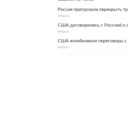
Россия пригрозила перекрыть тр
lenta.ru
США договорились с Россией о 
lenta.ru
США возобновили переговоры с 
lenta.ru