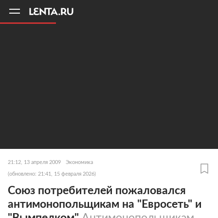
11
A
21:12, 13 апреля 2009
Экономика
(обновлено: 21:41, 15 февраля 2026)
Союз потребителей пожаловался
антимонопольщикам на "Евросеть" и
"Вымпелком"
Антимонопольщикам