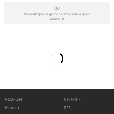
Комментарии закрыты за истечением срока
давности
Редакция
Вакансии
Контакты
RSS