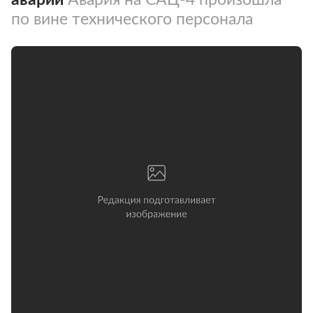
по вине технического персонала