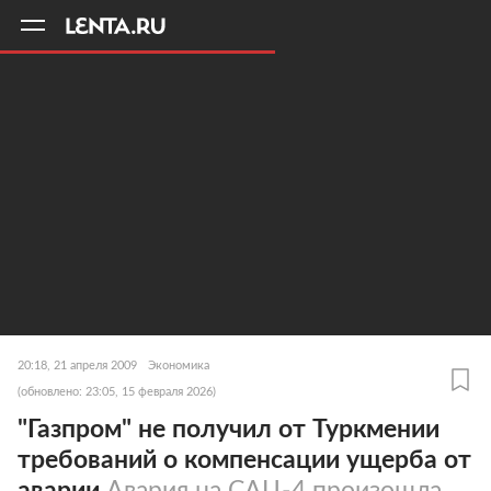
11
A
20:18, 21 апреля 2009
Экономика
(обновлено: 23:05, 15 февраля 2026)
"Газпром" не получил от Туркмении
требований о компенсации ущерба от
аварии
Авария на САЦ-4 произошла