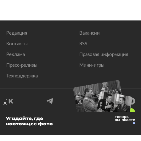
Редакция
Вакансии
Контакты
RSS
Реклама
Правовая информация
Пресс-релизы
Мини-игры
Техподдержка
18
+
Угадайте, где
настоящее фото
© 1999–2026 Все права защищены.
ООО «Лента.Ру»