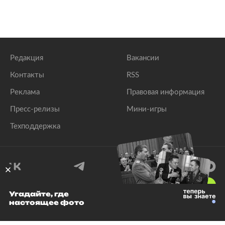
Редакция
Вакансии
Контакты
RSS
Реклама
Правовая информация
Пресс-релизы
Мини-игры
Техподдержка
18
+
Угадайте, где
настоящее фото
© 1999–2026 Все права защищены.
ООО «Лента.Ру»